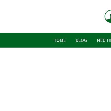
Zum
Inhalt
springen
HOME
BLOG
NEU H