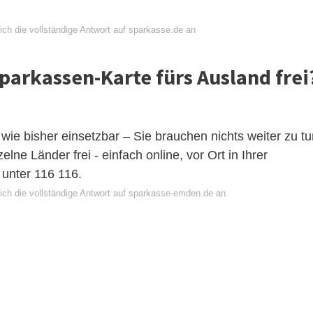
ich die vollständige Antwort auf sparkasse.de an
parkassen-Karte fürs Ausland frei
 wie bisher einsetzbar – Sie brauchen nichts weiter zu tu
elne Länder frei - einfach online, vor Ort in Ihrer
 unter 116 116.
ich die vollständige Antwort auf sparkasse-emden.de an