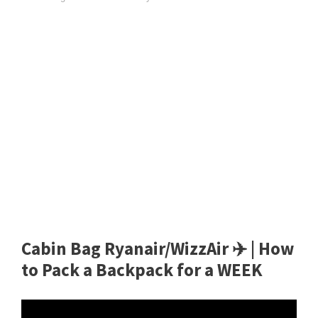
Cabin Bag Ryanair/WizzAir ✈️ | How
to Pack a Backpack for a WEEK