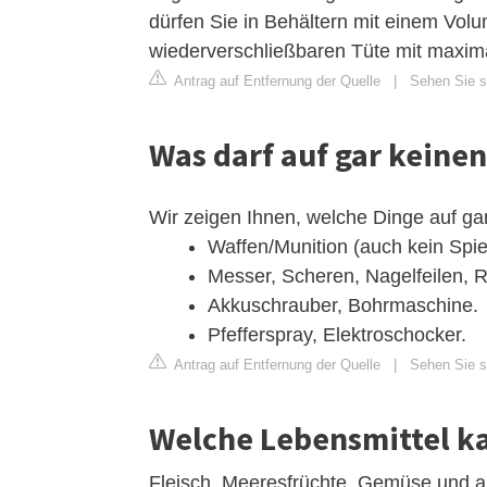
dürfen Sie in Behältern mit einem Vol
wiederverschließbaren Tüte mit maxim
Antrag auf Entfernung der Quelle
|
Sehen Sie si
Was darf auf gar keinen
Wir zeigen Ihnen, welche Dinge auf gar
Waffen/Munition (auch kein Spi
Messer, Scheren, Nagelfeilen, R
Akkuschrauber, Bohrmaschine.
Pfefferspray, Elektroschocker.
Antrag auf Entfernung der Quelle
|
Sehen Sie s
Welche Lebensmittel ka
Fleisch, Meeresfrüchte, Gemüse und an