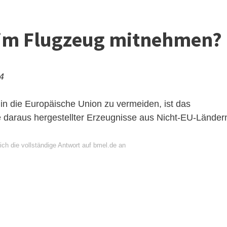
 im Flugzeug mitnehmen?
24
n die Europäische Union zu vermeiden, ist das
e daraus hergestellter Erzeugnisse aus Nicht-EU-Länder
ch die vollständige Antwort auf bmel.de an