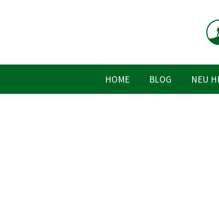
Zum
Inhalt
springen
HOME
BLOG
NEU H