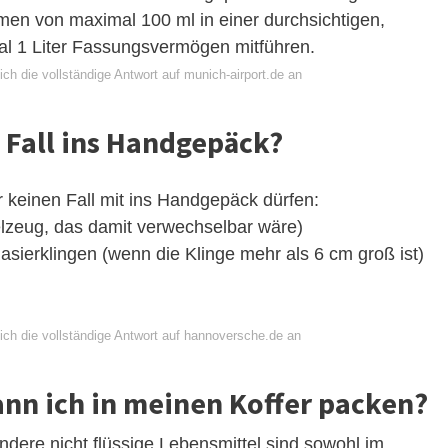
umen von maximal 100 ml in einer durchsichtigen,
al 1 Liter Fassungsvermögen mitführen.
ch die vollständige Antwort auf munich-airport.de an
 Fall ins Handgepäck?
 keinen Fall mit ins Handgepäck dürfen:
elzeug, das damit verwechselbar wäre)
asierklingen (wenn die Klinge mehr als 6 cm groß ist)
ich die vollständige Antwort auf hannoversche.de an
nn ich in meinen Koffer packen?
dere nicht flüssige Lebensmittel sind sowohl im