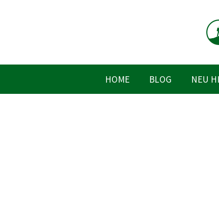
Zum
Inhalt
springen
HOME
BLOG
NEU H