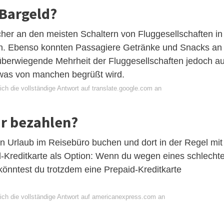
 Bargeld?
her an den meisten Schaltern von Fluggesellschaften in
en. Ebenso konnten Passagiere Getränke und Snacks an
e überwiegende Mehrheit der Fluggesellschaften jedoch au
was von manchen begrüßt wird.
ch die vollständige Antwort auf translate.google.com an
ar bezahlen?
 Urlaub im Reisebüro buchen und dort in der Regel mit
d-Kreditkarte als Option: Wenn du wegen eines schlecht
könntest du trotzdem eine Prepaid-Kreditkarte
ich die vollständige Antwort auf americanexpress.com an