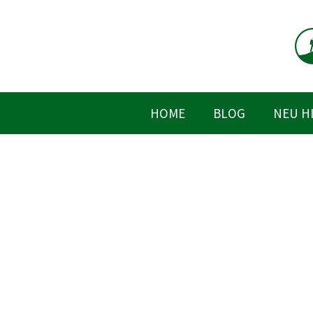
Zum
Inhalt
springen
HOME
BLOG
NEU H