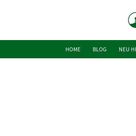
Zum
Inhalt
springen
HOME
BLOG
NEU H