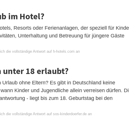
b im Hotel?
Hotels, Resorts oder Ferienanlagen, der speziell für Kinde
tivitäten, Unterhaltung und Betreuung für jüngere Gäste
ch die vollständige Antwort auf h-hotels.com an
 unter 18 erlaubt?
n Urlaub ohne Eltern? Es gibt in Deutschland keine
b wann Kinder und Jugendliche allein verreisen dürfen. D
ntwortung - liegt bis zum 18. Geburtstag bei den
ch die vollständige Antwort auf sos-kinderdoerfer.de an