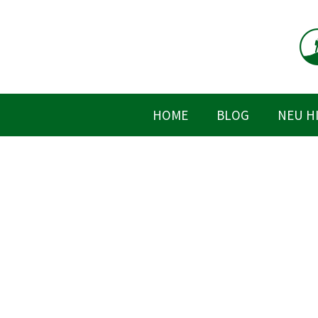
Zum
Inhalt
springen
HOME
BLOG
NEU H