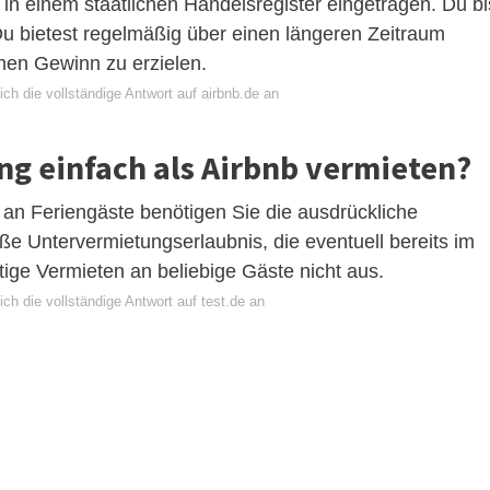
in einem staatlichen Handelsregister eingetragen. Du bi
Du bietest regelmäßig über einen längeren Zeitraum
inen Gewinn zu erzielen.
ch die vollständige Antwort auf airbnb.de an
g einfach als Airbnb vermieten?
 an Feriengäste benötigen Sie die ausdrückliche
ße Untervermietungserlaubnis, die eventuell bereits im
eitige Vermieten an beliebige Gäste nicht aus.
ch die vollständige Antwort auf test.de an