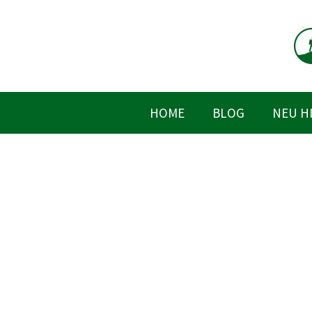
Zum
Inhalt
springen
HOME
BLOG
NEU H