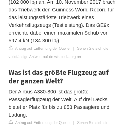
(102 000 lb
) an. Am 10. November 2017 brach
f
das Triebwerk den Guinness World Record für
das leistungsstärkste Triebwerk eines
Verkehrsflugzeugs (Testleistung). Das GE9x
erreichte dabei einen maximalen Schub von
597,4 kN (134 300 lb
).
f
Antrag auf Entfernung der Quelle
|
Sehen Sie sich die
vollständige Antwort auf de.wikipedia.org an
Was ist das größte Flugzeug auf
der ganzen Welt?
Der Airbus A380-800 ist das größte
Passagierflugzeug der Welt. Auf drei Decks
bietet er Platz für bis zu 853 Passagiere und
Ladung.
Antrag auf Entfernung der Quelle
|
Sehen Sie sich die