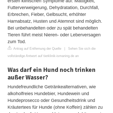
ersten klinischen Symptome auf: Mattigkeit,
Futterverweigerung, Dehydratation, Durchfall,
Erbrechen, Fieber, Gelbsucht, erhöhter
Harnabsatz, Husten und Atemnot sind möglich.
Bei unbehandelten oder zu spät behandelten
Tieren führt meist Nieren- oder Leberversagen
zum Tod.
Antrag auf Entfernung der Quelle
|
Sehen Sie sich die
vollständige Antwort auf tierklinik-ismaning.de an
Was darf ein Hund noch trinken
außer Wasser?
Hundefreundliche Getränkealternativen, wie
alkoholfreies Hundebier, Hundewein und
Hundeprosecco oder Gesundheitsdrink und
Kräutertees für Hunde (ohne Koffein) zählen zu