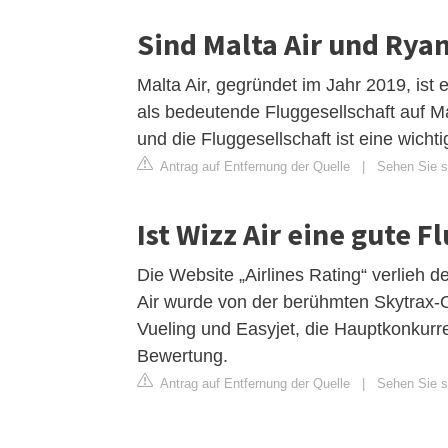
Sind Malta Air und Ryan
Malta Air, gegründet im Jahr 2019, ist 
als bedeutende Fluggesellschaft auf Mal
und die Fluggesellschaft ist eine wicht
Antrag auf Entfernung der Quelle
|
Sehen Sie s
Ist Wizz Air eine gute F
Die Website „Airlines Rating“ verlieh d
Air wurde von der berühmten Skytrax-O
Vueling und Easyjet, die Hauptkonkur
Bewertung.
Antrag auf Entfernung der Quelle
|
Sehen Sie s