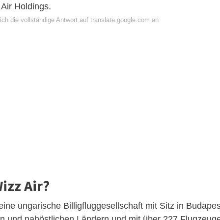
 Air Holdings.
ch die vollständige Antwort auf translate.google.com an
izz Air?
 eine ungarische Billigfluggesellschaft mit Sitz in Budapes
en und nahöstlichen Ländern und mit über 227 Flugzeug