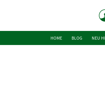
Zum
Inhalt
springen
HOME
BLOG
NEU H