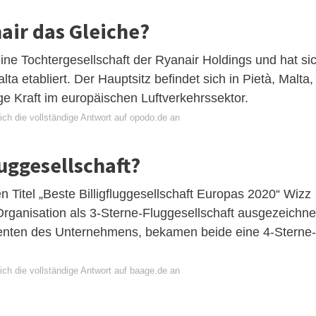
air das Gleiche?
eine Tochtergesellschaft der Ryanair Holdings und hat si
ta etabliert. Der Hauptsitz befindet sich in Pietà, Malta,
ige Kraft im europäischen Luftverkehrssektor.
ich die vollständige Antwort auf opodo.de an
luggesellschaft?
en Titel „Beste Billigfluggesellschaft Europas 2020“ Wizz
rganisation als 3-Sterne-Fluggesellschaft ausgezeichne
renten des Unternehmens, bekamen beide eine 4-Sterne-
ich die vollständige Antwort auf baage.de an