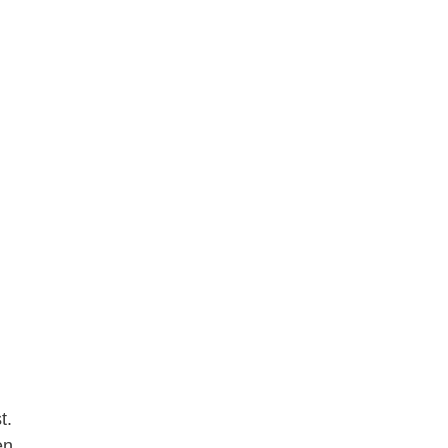
t.
en