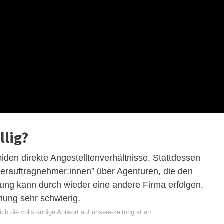
llig?
den direkte Angestelltenverhältnisse. Stattdessen
erauftragnehmer:innen” über Agenturen, die den
lung kann durch wieder eine andere Firma erfolgen.
hung sehr schwierig.
ch die vollständige Antwort auf unsere-zeitung.at an