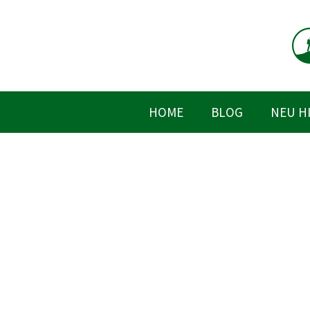
Zum
Inhalt
springen
HOME
BLOG
NEU H