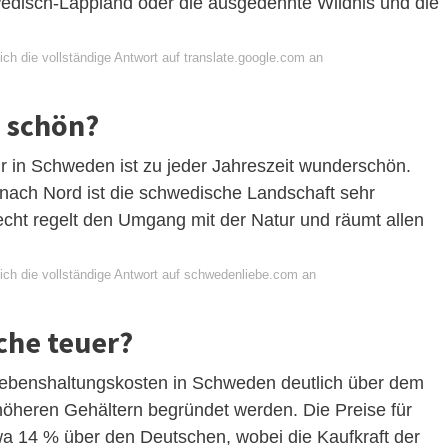
disch-Lappland oder die ausgedehnte Wildnis und die
ch die vollständige Antwort auf translate.google.com an
 schön?
 in Schweden ist zu jeder Jahreszeit wunderschön.
ach Nord ist die schwedische Landschaft sehr
ht regelt den Umgang mit der Natur und räumt allen
ich die vollständige Antwort auf schwedenliebe.com an
che teuer?
 Lebenshaltungskosten in Schweden deutlich über dem
 höheren Gehältern begründet werden. Die Preise für
twa 14 % über den Deutschen, wobei die Kaufkraft der