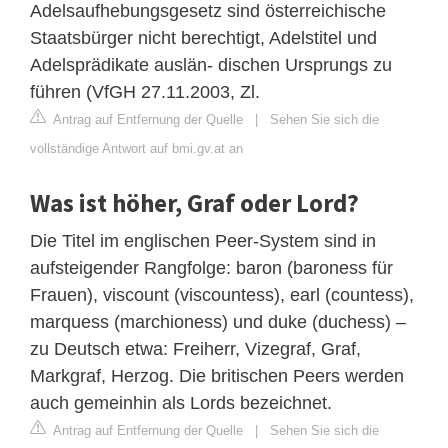
Adelsaufhebungsgesetz sind österreichische
Staatsbürger nicht berechtigt, Adelstitel und
Adelsprädikate auslän- dischen Ursprungs zu
führen (VfGH 27.11.2003, Zl.
Antrag auf Entfernung der Quelle
|
Sehen Sie sich die
vollständige Antwort auf bmi.gv.at an
Was ist höher, Graf oder Lord?
Die Titel im englischen Peer-System sind in
aufsteigender Rangfolge: baron (baroness für
Frauen), viscount (viscountess), earl (countess),
marquess (marchioness) und duke (duchess) –
zu Deutsch etwa: Freiherr, Vizegraf, Graf,
Markgraf, Herzog. Die britischen Peers werden
auch gemeinhin als Lords bezeichnet.
Antrag auf Entfernung der Quelle
|
Sehen Sie sich die