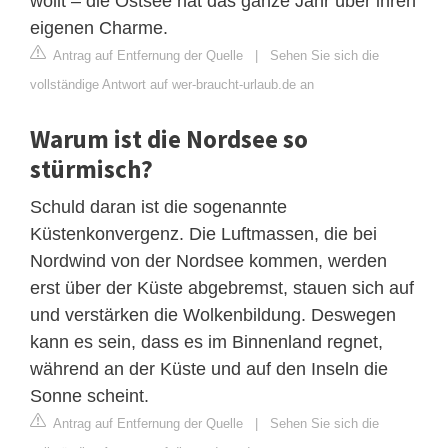
wollt – die Ostsee hat das ganze Jahr über ihren
eigenen Charme.
Antrag auf Entfernung der Quelle
|
Sehen Sie sich die
vollständige Antwort auf wer-braucht-urlaub.de an
Warum ist die Nordsee so
stürmisch?
Schuld daran ist die sogenannte
Küstenkonvergenz. Die Luftmassen, die bei
Nordwind von der Nordsee kommen, werden
erst über der Küste abgebremst, stauen sich auf
und verstärken die Wolkenbildung. Deswegen
kann es sein, dass es im Binnenland regnet,
während an der Küste und auf den Inseln die
Sonne scheint.
Antrag auf Entfernung der Quelle
|
Sehen Sie sich die