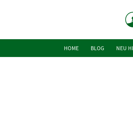
Zum
Inhalt
springen
HOME
BLOG
NEU H