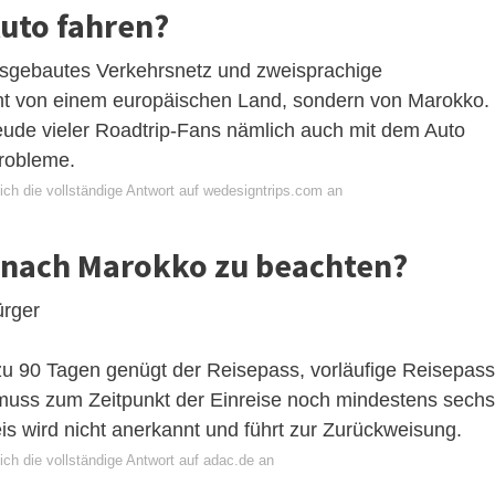
uto fahren?
usgebautes Verkehrsnetz und zweisprachige
icht von einem europäischen Land, sondern von Marokko.
ude vieler Roadtrip-Fans nämlich auch mit dem Auto
robleme.
ich die vollständige Antwort auf wedesigntrips.com an
se nach Marokko zu beachten?
ürger
 zu 90 Tagen genügt der Reisepass, vorläufige Reisepass
uss zum Zeitpunkt der Einreise noch mindestens sechs
is wird nicht anerkannt und führt zur Zurückweisung.
ch die vollständige Antwort auf adac.de an