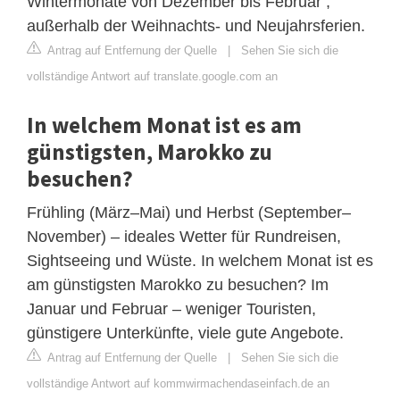
Wintermonate von Dezember bis Februar ,
außerhalb der Weihnachts- und Neujahrsferien.
Antrag auf Entfernung der Quelle
|
Sehen Sie sich die
vollständige Antwort auf translate.google.com an
In welchem Monat ist es am
günstigsten, Marokko zu
besuchen?
Frühling (März–Mai) und Herbst (September–
November) – ideales Wetter für Rundreisen,
Sightseeing und Wüste. In welchem Monat ist es
am günstigsten Marokko zu besuchen? Im
Januar und Februar – weniger Touristen,
günstigere Unterkünfte, viele gute Angebote.
Antrag auf Entfernung der Quelle
|
Sehen Sie sich die
vollständige Antwort auf kommwirmachendaseinfach.de an