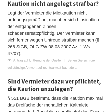
Kaution nicht angelegt strafbar?
Legt der Vermieter die Mietkaution nicht
ordnungsgemäß an, macht er sich hinsichtlich
der entgangenen Zinsen
schadensersatzpflichtig. Der Vermieter kann
sich ferner wegen Untreue strafbar machen (§
266 StGB, OLG ZW 08.03.2007 Az. 1 Ws
47/07).
Antrag auf Entfernung der Quelle
|
Sehen Sie sich die
vollständige Antwort auf rechtsanwalt-bach.de an
Sind Vermieter dazu verpflichtet,
die Kaution anzulegen?
§ 551 BGB bestimmt, dass die Kaution maximal
das Dreifache der monatlichen Kaltmiete
betragen darf. Zusätzlich verpflichtet das Gesetz