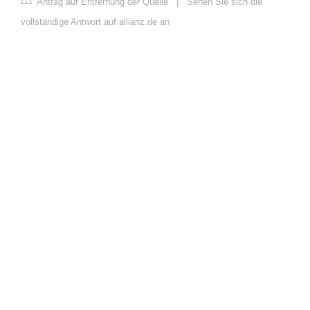
Antrag auf Entfernung der Quelle
|
Sehen Sie sich die
vollständige Antwort auf allianz.de an