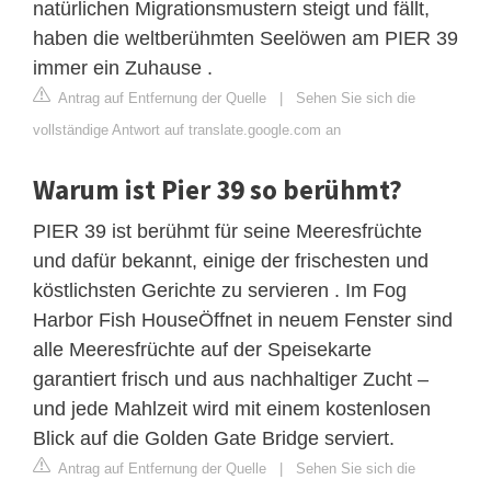
natürlichen Migrationsmustern steigt und fällt,
haben die weltberühmten Seelöwen am PIER 39
immer ein Zuhause .
Antrag auf Entfernung der Quelle
|
Sehen Sie sich die
vollständige Antwort auf translate.google.com an
Warum ist Pier 39 so berühmt?
PIER 39 ist berühmt für seine Meeresfrüchte
und dafür bekannt, einige der frischesten und
köstlichsten Gerichte zu servieren . Im Fog
Harbor Fish HouseÖffnet in neuem Fenster sind
alle Meeresfrüchte auf der Speisekarte
garantiert frisch und aus nachhaltiger Zucht –
und jede Mahlzeit wird mit einem kostenlosen
Blick auf die Golden Gate Bridge serviert.
Antrag auf Entfernung der Quelle
|
Sehen Sie sich die