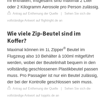
ml enthalten, insgesamt sind maximal 2 Liter
oder 2 Kilogramm Aerosole pro Person zulässig.
Antrag auf Entfernung der Quelle
|
Sehen Sie sich die
vollständige Antwort auf flightright.de an
Wie viele Zip-Beutel sind im
Koffer?
®
Maximal können im 1L Zipper
Beutel im
Flugzeug also 10 Behälter à 100ml mitgeführt
werden, wobei der Beutelinhalt bequem in den
vollständig geschlossenen Plastikbeutel passen
muss. Pro Passagier ist nur ein Beutel zulässig,
der bei der Kontrolle geschlossen sein muss.
Antrag auf Entfernung der Quelle
|
Sehen Sie sich die
vollständige Antwort auf toppits.de an