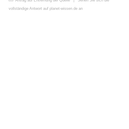
Antrag auf Entfernung der Quelle
|
Sehen Sie sich die
vollständige Antwort auf planet-wissen.de an