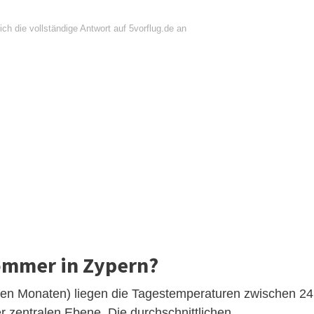
ch die vollständige Antwort auf 5vorflug.de an
ommer in Zypern?
sten Monaten) liegen die Tagestemperaturen zwischen 24
r zentralen Ebene. Die durchschnittlichen