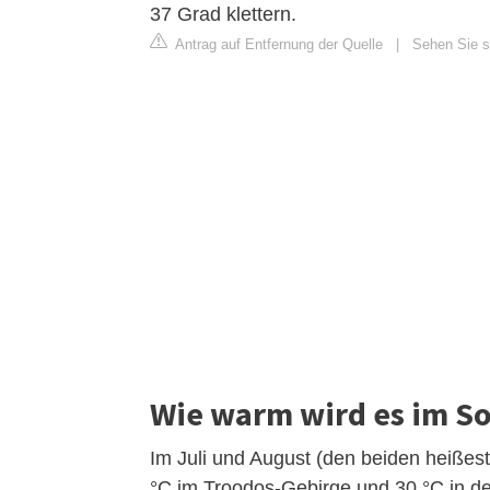
37 Grad klettern.
Antrag auf Entfernung der Quelle
|
Sehen Sie si
Wie warm wird es im S
Im Juli und August (den beiden heiße
°C im Troodos-Gebirge und 30 °C in de