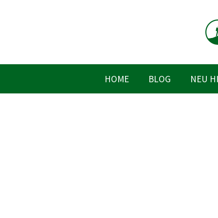
Zum
Inhalt
springen
HOME
BLOG
NEU H