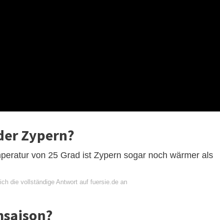
der Zypern?
mperatur von 25 Grad ist Zypern sogar noch wärmer als
ch die vollständige Antwort auf fuersie.de an
hsaison?