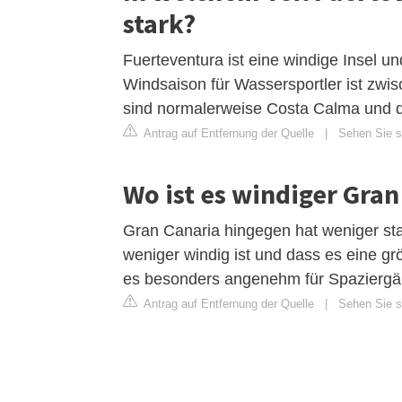
stark?
Fuerteventura ist eine windige Insel un
Windsaison für Wassersportler ist zwi
sind normalerweise Costa Calma und de
Antrag auf Entfernung der Quelle
|
Sehen Sie si
Wo ist es windiger Gra
Gran Canaria hingegen hat weniger sta
weniger windig ist und dass es eine g
es besonders angenehm für Spaziergän
Antrag auf Entfernung der Quelle
|
Sehen Sie s