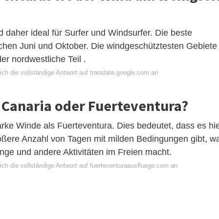
d daher ideal für Surfer und Windsurfer. Die beste
schen Juni und Oktober. Die windgeschütztesten Gebiete
r nordwestliche Teil .
ch die vollständige Antwort auf translate.google.com an
n Canaria oder Fuerteventura?
rke Winde als Fuerteventura. Dies bedeutet, dass es hi
rößere Anzahl von Tagen mit milden Bedingungen gibt, w
ge und andere Aktivitäten im Freien macht.
ich die vollständige Antwort auf fuerteventuraausfluege.com an