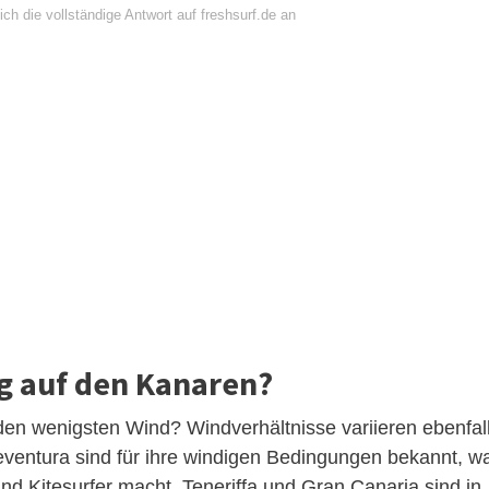
ch die vollständige Antwort auf freshsurf.de an
ig auf den Kanaren?
 den wenigsten Wind? Windverhältnisse variieren ebenfal
ventura sind für ihre windigen Bedingungen bekannt, w
und Kitesurfer macht. Teneriffa und Gran Canaria sind in