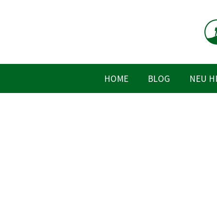
Zum
Inhalt
springen
HOME
BLOG
NEU H