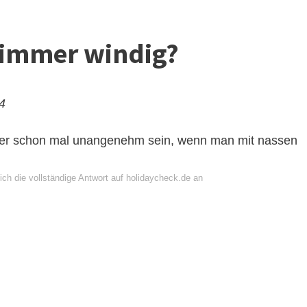
jo immer windig?
24
dieser schon mal unangenehm sein, wenn man mit nassen
ich die vollständige Antwort auf holidaycheck.de an