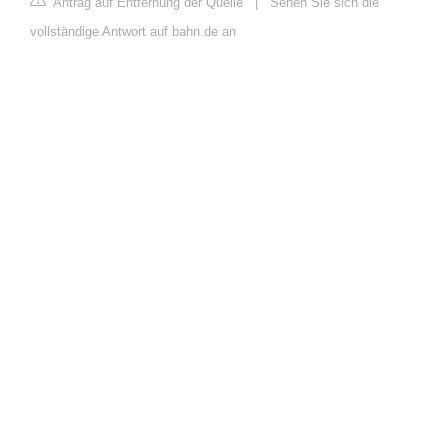
Antrag auf Entfernung der Quelle
|
Sehen Sie sich die
vollständige Antwort auf bahn.de an