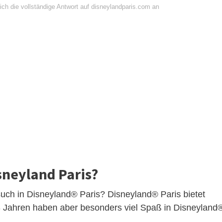
ich die vollständige Antwort auf disneylandparis.com an
isneyland Paris?
such in Disneyland® Paris? Disneyland® Paris bietet
b 3 Jahren haben aber besonders viel Spaß in Disneyland