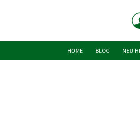
Zum
Inhalt
springen
HOME
BLOG
NEU H