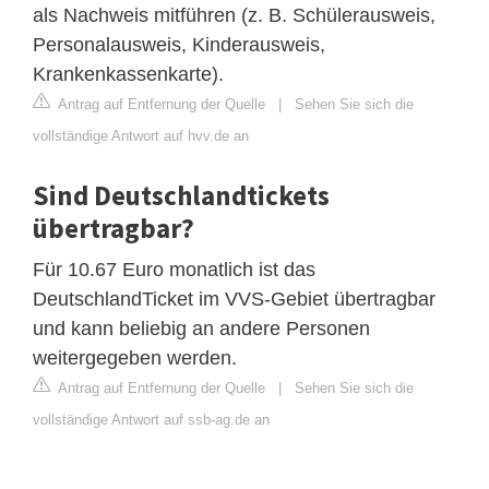
als Nachweis mitführen (z. B. Schülerausweis,
Personalausweis, Kinderausweis,
Krankenkassenkarte).
Antrag auf Entfernung der Quelle
|
Sehen Sie sich die
vollständige Antwort auf hvv.de an
Sind Deutschlandtickets
übertragbar?
Für 10.67 Euro monatlich ist das
DeutschlandTicket im VVS-Gebiet übertragbar
und kann beliebig an andere Personen
weitergegeben werden.
Antrag auf Entfernung der Quelle
|
Sehen Sie sich die
vollständige Antwort auf ssb-ag.de an