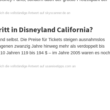
ich die vollständige Antwort auf skyscanner.de an
ritt in Disneyland California?
and selbst. Die Preise für Tickets steigen ausnahmslos
angenen zwanzig Jahre hinweg mehr als verdoppelt bis
 10 Jahren 119 bis 194 $ – im Jahre 2005 waren es noc
ich die vollständige Antwort auf usareisetipps.com an