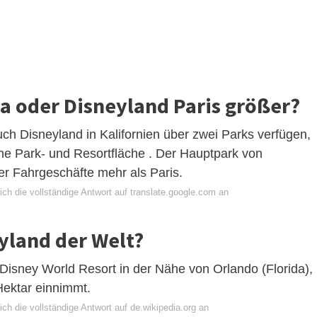
ia oder Disneyland Paris größer?
ch Disneyland in Kalifornien über zwei Parks verfügen,
che Park- und Resortfläche . Der Hauptpark von
er Fahrgeschäfte mehr als Paris.
ch die vollständige Antwort auf translate.google.com an
eyland der Welt?
 Disney World Resort in der Nähe von Orlando (Florida),
Hektar einnimmt.
ch die vollständige Antwort auf de.wikipedia.org an