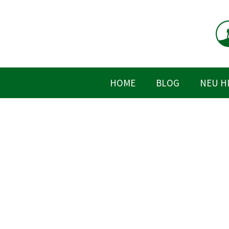
Zum
Inhalt
springen
HOME
BLOG
NEU H