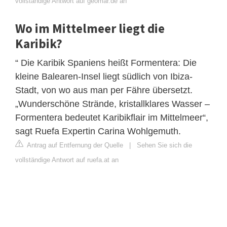
vollständige Antwort auf geomar.de an
Wo im Mittelmeer liegt die
Karibik?
“ Die Karibik Spaniens heißt Formentera: Die
kleine Balearen-Insel liegt südlich von Ibiza-
Stadt, von wo aus man per Fähre übersetzt.
„Wunderschöne Strände, kristallklares Wasser –
Formentera bedeutet Karibikflair im Mittelmeer“,
sagt Ruefa Expertin Carina Wohlgemuth.
Antrag auf Entfernung der Quelle
|
Sehen Sie sich die
vollständige Antwort auf ruefa.at an