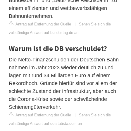
Bundesbahn“ und „Deut- sche Reichsbahn“ zu
einem effizienten und wettbewerbsfähigen
Bahnunternehmen.
Antrag auf Entfernung der Quelle
|
Sehen Sie sich die
vollständige Antwort auf bundestag.de an
Warum ist die DB verschuldet?
Die Netto-Finanzschulden der Deutschen Bahn
nahmen im Jahr 2023 wieder deutlich zu und
lagen mit rund 34 Milliarden Euro auf einem
Rekordhoch. Gründe hierfür sind vor allem der
schlechte Zustand der Infrastruktur, aber auch
die Corona-Krise sowie der schwächelnde
Schienengüterverkehr.
Antrag auf Entfernung der Quelle
|
Sehen Sie sich die
vollständige Antwort auf de.statista.com an