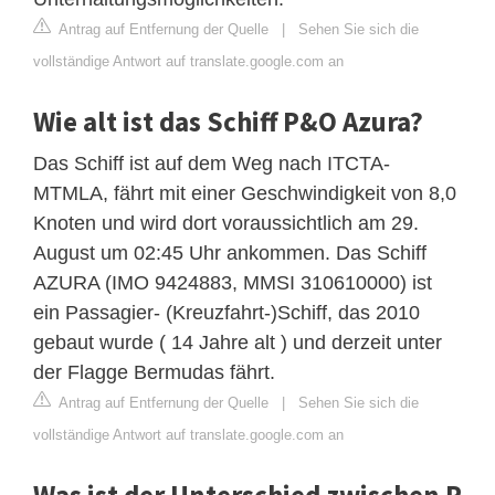
Antrag auf Entfernung der Quelle
|
Sehen Sie sich die
vollständige Antwort auf translate.google.com an
Wie alt ist das Schiff P&O Azura?
Das Schiff ist auf dem Weg nach ITCTA-
MTMLA, fährt mit einer Geschwindigkeit von 8,0
Knoten und wird dort voraussichtlich am 29.
August um 02:45 Uhr ankommen. Das Schiff
AZURA (IMO 9424883, MMSI 310610000) ist
ein Passagier- (Kreuzfahrt-)Schiff, das 2010
gebaut wurde ( 14 Jahre alt ) und derzeit unter
der Flagge Bermudas fährt.
Antrag auf Entfernung der Quelle
|
Sehen Sie sich die
vollständige Antwort auf translate.google.com an
Was ist der Unterschied zwischen P