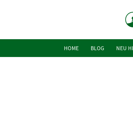
Zum
Inhalt
springen
HOME
BLOG
NEU H