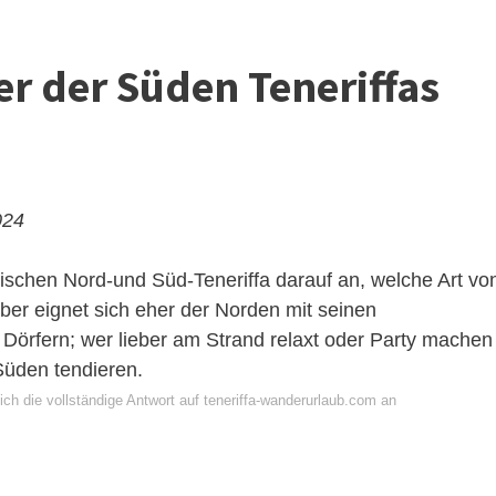
er der Süden Teneriffas
024
ischen Nord-und Süd-Teneriffa darauf an, welche Art vo
ber eignet sich eher der Norden mit seinen
örfern; wer lieber am Strand relaxt oder Party machen
Süden tendieren.
ch die vollständige Antwort auf teneriffa-wanderurlaub.com an