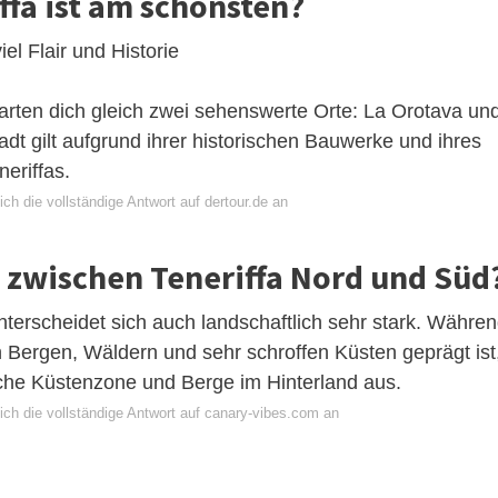
ffa ist am schönsten?
el Flair und Historie
arten dich gleich zwei sehenswerte Orte: La Orotava un
adt gilt aufgrund ihrer historischen Bauwerke und ihres
neriffas.
ch die vollständige Antwort auf dertour.de an
d zwischen Teneriffa Nord und Süd
terscheidet sich auch landschaftlich sehr stark. Währe
Bergen, Wäldern und sehr schroffen Küsten geprägt ist
ache Küstenzone und Berge im Hinterland aus.
ich die vollständige Antwort auf canary-vibes.com an