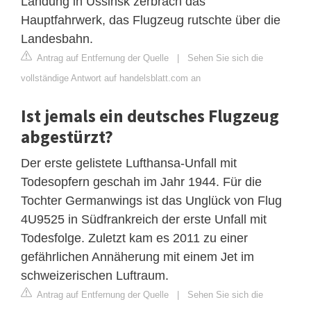
Landung in Ussinsk zerbrach das
Hauptfahrwerk, das Flugzeug rutschte über die
Landesbahn.
Antrag auf Entfernung der Quelle
|
Sehen Sie sich die
vollständige Antwort auf handelsblatt.com an
Ist jemals ein deutsches Flugzeug
abgestürzt?
Der erste gelistete Lufthansa-Unfall mit
Todesopfern geschah im Jahr 1944. Für die
Tochter Germanwings ist das Unglück von Flug
4U9525 in Südfrankreich der erste Unfall mit
Todesfolge. Zuletzt kam es 2011 zu einer
gefährlichen Annäherung mit einem Jet im
schweizerischen Luftraum.
Antrag auf Entfernung der Quelle
|
Sehen Sie sich die