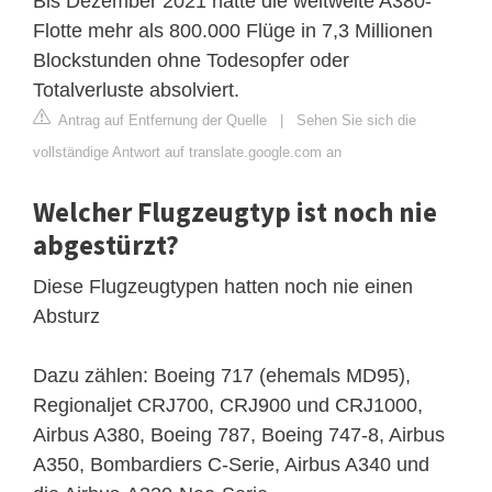
Bis Dezember 2021 hatte die weltweite A380-
Flotte mehr als 800.000 Flüge in 7,3 Millionen
Blockstunden ohne Todesopfer oder
Totalverluste absolviert.
Antrag auf Entfernung der Quelle
|
Sehen Sie sich die
vollständige Antwort auf translate.google.com an
Welcher Flugzeugtyp ist noch nie
abgestürzt?
Diese Flugzeugtypen hatten noch nie einen
Absturz
Dazu zählen: Boeing 717 (ehemals MD95),
Regionaljet CRJ700, CRJ900 und CRJ1000,
Airbus A380, Boeing 787, Boeing 747-8, Airbus
A350, Bombardiers C-Serie, Airbus A340 und