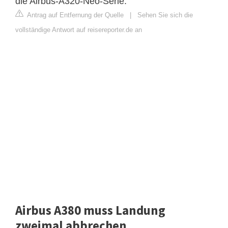
die Airbus-A320-Neo-Serie.
Antrag auf Entfernung der Quelle
|
Sehen Sie sich die
vollständige Antwort auf reisereporter.de an
Airbus A380 muss Landung
zweimal abbrechen