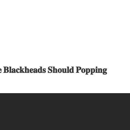
𝐁𝐥𝐚𝐜𝐤𝐡𝐞𝐚𝐝𝐬 𝐒𝐡𝐨𝐮𝐥𝐝 𝐏𝐨𝐩𝐩𝐢𝐧𝐠