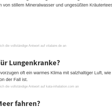
rm von stillem Mineralwasser und ungesüßten Kräutertees
ch die vollständige Antwort auf vitalaire.de an
 für Lungenkranke?
zugen oft ein warmes Klima mit salzhaltiger Luft, wie
n der Fall ist.
ch die vollständige Antwort auf kata-inhalation.com an
Meer fahren?