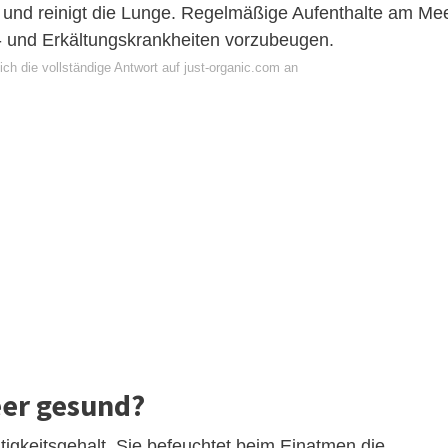
ge und reinigt die Lunge. Regelmäßige Aufenthalte am Me
 und Erkältungskrankheiten vorzubeugen.
ch die vollständige Antwort auf just-organic.com an
eer gesund?
tigkeitsgehalt. Sie befeuchtet beim Einatmen die