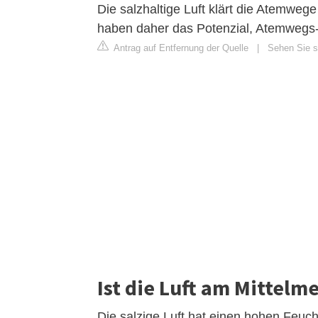
Die salzhaltige Luft klärt die Atemwe
haben daher das Potenzial, Atemwegs-
Antrag auf Entfernung der Quelle
|
Sehen Sie si
Ist die Luft am Mittelm
Die salzige Luft hat einen hohen Feuch