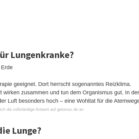
 für Lungenkranke?
 Erde
rapie geeignet. Dort herrscht sogenanntes Reizklima.
ft wirken zusammen und tun dem Organismus gut. In de
der Luft besonders hoch – eine Wohltat für die Atemweg
ich die vollständige Antwort auf gelomuc.de an
die Lunge?