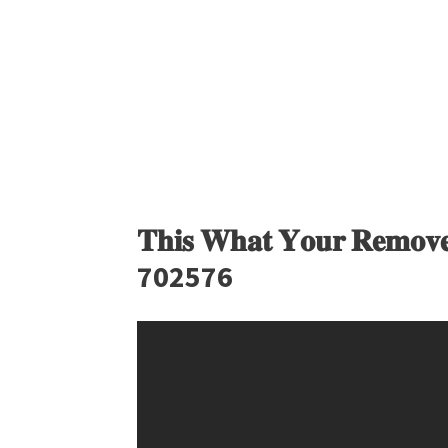
𝐓𝐡𝐢𝐬 𝐖𝐡𝐚𝐭 𝐘𝐨𝐮𝐫 𝐑𝐞𝐦𝐨𝐯𝐞 
702576