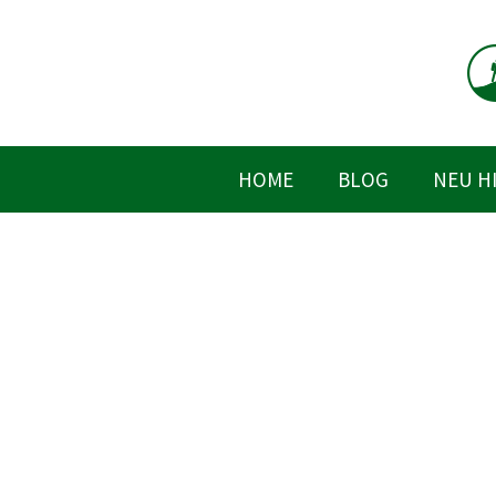
Zum
Inhalt
springen
HOME
BLOG
NEU H