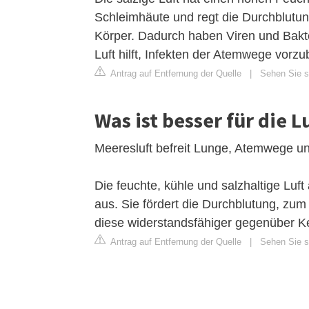
Schleimhäute und regt die Durchblutung
Körper. Dadurch haben Viren und Bakte
Luft hilft, Infekten der Atemwege vorz
Antrag auf Entfernung der Quelle
|
Sehen Sie si
Was ist besser für die 
Meeresluft befreit Lunge, Atemwege u
Die feuchte, kühle und salzhaltige Luf
aus. Sie fördert die Durchblutung, zu
diese widerstandsfähiger gegenüber K
Antrag auf Entfernung der Quelle
|
Sehen Sie si