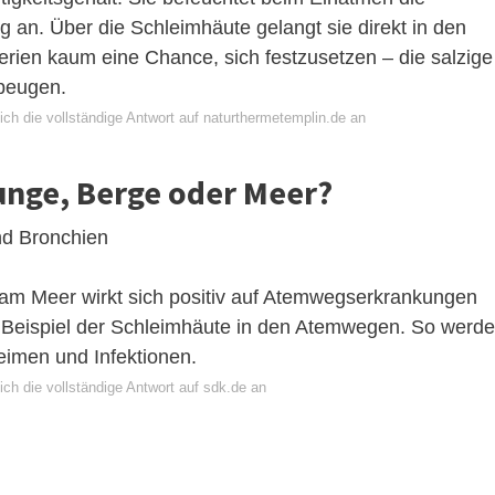
 an. Über die Schleimhäute gelangt sie direkt in den
rien kaum eine Chance, sich festzusetzen – die salzige
ubeugen.
ch die vollständige Antwort auf naturthermetemplin.de an
Lunge, Berge oder Meer?
nd Bronchien
t am Meer wirkt sich positiv auf Atemwegserkrankungen
m Beispiel der Schleimhäute in den Atemwegen. So werd
eimen und Infektionen.
ch die vollständige Antwort auf sdk.de an