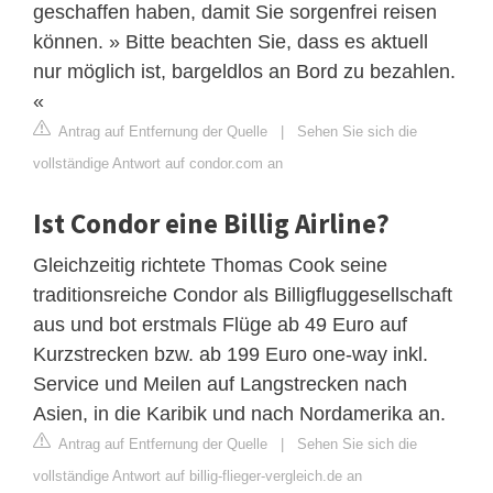
geschaffen haben, damit Sie sorgenfrei reisen
können. » Bitte beachten Sie, dass es aktuell
nur möglich ist, bargeldlos an Bord zu bezahlen.
«
Antrag auf Entfernung der Quelle
|
Sehen Sie sich die
vollständige Antwort auf condor.com an
Ist Condor eine Billig Airline?
Gleichzeitig richtete Thomas Cook seine
traditionsreiche Condor als Billigfluggesellschaft
aus und bot erstmals Flüge ab 49 Euro auf
Kurzstrecken bzw. ab 199 Euro one-way inkl.
Service und Meilen auf Langstrecken nach
Asien, in die Karibik und nach Nordamerika an.
Antrag auf Entfernung der Quelle
|
Sehen Sie sich die
vollständige Antwort auf billig-flieger-vergleich.de an