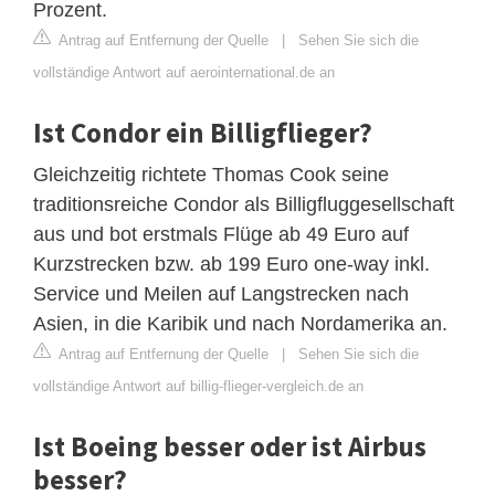
Prozent.
Antrag auf Entfernung der Quelle
|
Sehen Sie sich die
vollständige Antwort auf aerointernational.de an
Ist Condor ein Billigflieger?
Gleichzeitig richtete Thomas Cook seine
traditionsreiche Condor als Billigfluggesellschaft
aus und bot erstmals Flüge ab 49 Euro auf
Kurzstrecken bzw. ab 199 Euro one-way inkl.
Service und Meilen auf Langstrecken nach
Asien, in die Karibik und nach Nordamerika an.
Antrag auf Entfernung der Quelle
|
Sehen Sie sich die
vollständige Antwort auf billig-flieger-vergleich.de an
Ist Boeing besser oder ist Airbus
besser?