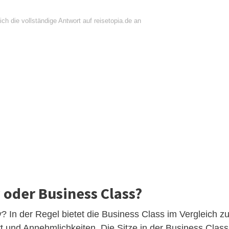
ch die vollständige Antwort auf reisetopia.de an
 oder Business Class?
 In der Regel bietet die Business Class im Vergleich zu
 und Annehmlichkeiten. Die Sitze in der Business Class