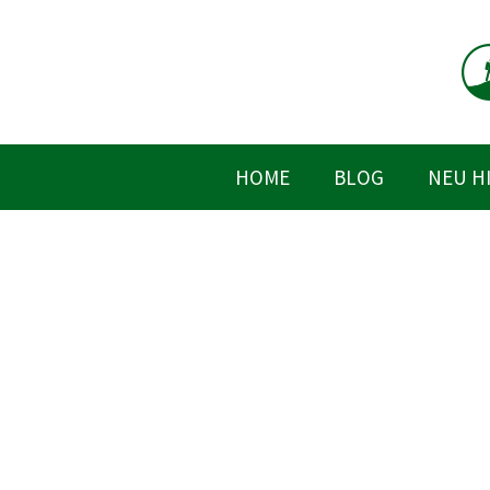
Zum
Inhalt
springen
HOME
BLOG
NEU H