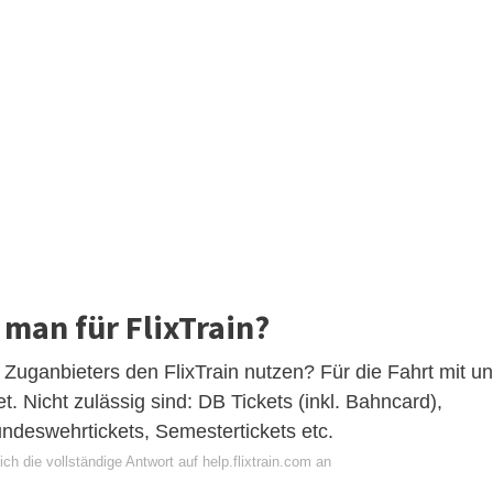
 man für FlixTrain?
Zuganbieters den FlixTrain nutzen? Für die Fahrt mit u
et. Nicht zulässig sind: DB Tickets (inkl. Bahncard),
undeswehrtickets, Semestertickets etc.
ch die vollständige Antwort auf help.flixtrain.com an