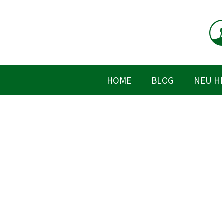
Zum
Inhalt
springen
HOME
BLOG
NEU H