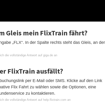
 Gleis mein FlixTrain fährt?
ngabe „FLX“. In der Spalte rechts steht das Gleis, an d
ch die vollständige Antwort auf giga.de an
 FlixTrain ausfällt?
mbuchungslink per E-Mail oder SMS. Klicke auf den Link
native Flix Fahrt zu wählen sowie die Optionen, eine
undenservice zu kontaktieren.
ch die vollständige Antwort auf help.flixtrain.com an