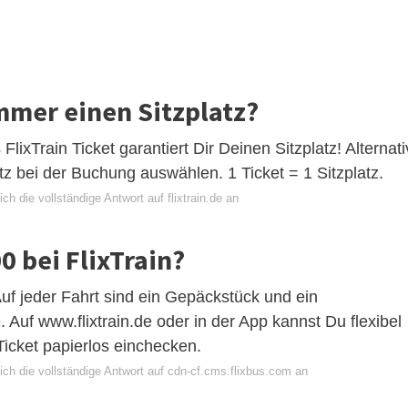
immer einen Sitzplatz?
lixTrain Ticket garantiert Dir Deinen Sitzplatz! Alternati
tz bei der Buchung auswählen. 1 Ticket = 1 Sitzplatz.
ch die vollständige Antwort auf flixtrain.de an
 bei FlixTrain?
f jeder Fahrt sind ein Gepäckstück und ein
 Auf www.flixtrain.de oder in der App kannst Du flexibel
cket papierlos einchecken.
ich die vollständige Antwort auf cdn-cf.cms.flixbus.com an