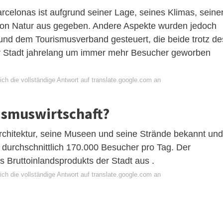
 Barcelonas ist aufgrund seiner Lage, seines Klimas, seine
von Natur aus gegeben. Andere Aspekte wurden jedoch
 und dem Tourismusverband gesteuert, die beide trotz de
er Stadt jahrelang um immer mehr Besucher geworben
ch die vollständige Antwort auf translate.google.com an
rismuswirtschaft?
Architektur, seine Museen und seine Strände bekannt und
durchschnittlich 170.000 Besucher pro Tag. Der
 Bruttoinlandsprodukts der Stadt aus .
ch die vollständige Antwort auf translate.google.com an