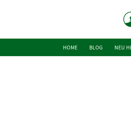
Zum
Inhalt
springen
HOME
BLOG
NEU H