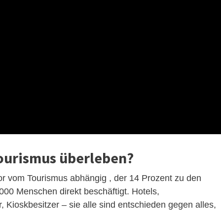
ourismus überleben?
vor vom Tourismus abhängig , der 14 Prozent zu den
000 Menschen direkt beschäftigt. Hotels,
 Kioskbesitzer – sie alle sind entschieden gegen alles,