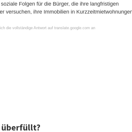
oziale Folgen für die Bürger, die ihre langfristigen
eter versuchen, ihre Immobilien in Kurzzeitmietwohnunge
ch die vollständige Antwort auf translate.google.com an
 überfüllt?