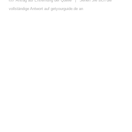
Antrag auf Entfernung der Quelle
|
Sehen Sie sich die
vollständige Antwort auf getyourguide.de an