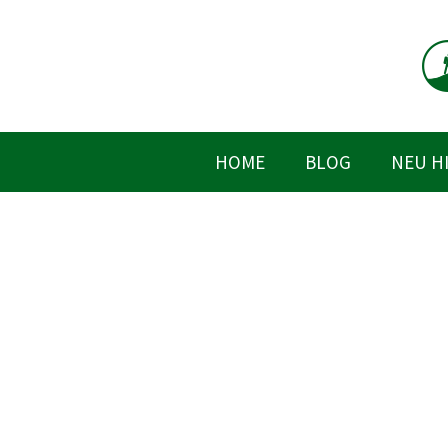
Zum
Inhalt
springen
HOME
BLOG
NEU H