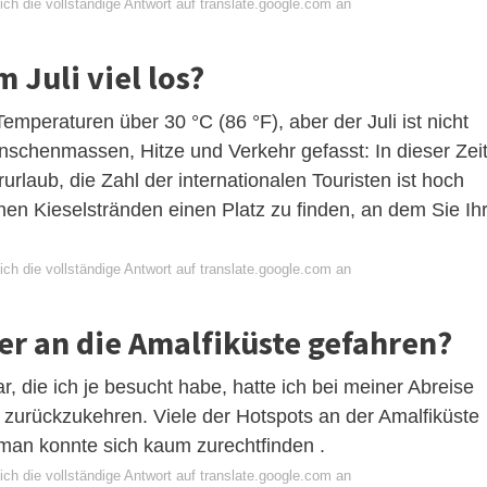
ch die vollständige Antwort auf translate.google.com an
m Juli viel los?
emperaturen über 30 °C (86 °F), aber der Juli ist nicht
nschenmassen, Hitze und Verkehr gefasst: In dieser Zei
rlaub, die Zahl der internationalen Touristen ist hoch
inen Kieselstränden einen Platz zu finden, an dem Sie Ih
ch die vollständige Antwort auf translate.google.com an
er an die Amalfiküste gefahren?
, die ich je besucht habe, hatte ich bei meiner Abreise
 zurückzukehren. Viele der Hotspots an der Amalfiküste
 man konnte sich kaum zurechtfinden .
ch die vollständige Antwort auf translate.google.com an