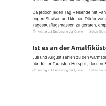
Da jedoch jeden Tag Reisende mit Fäh
engen Straßen und kleinen Dörfer vor al
Tagesausflugsmassen zu geraten, empfe
Antrag auf Entfernung der Quelle
|
Sehen Sie si
Ist es an der Amalfiküst
Juli und August zählen zu den wärmst
überfüllter Touristen-Hotspot , desse
Antrag auf Entfernung der Quelle
|
Sehen Sie si