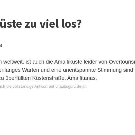
üste zu viel los?
24
 weltweit, ist auch die Amalfiküste leider von Overtouri
ndenlanges Warten und eine unentspannte Stimmung sind
u überfüllten Küstenstraße, Amalfitanas.
ch die vollständige Antwort auf urlaubsguru.de an