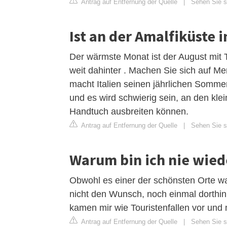
Antrag auf Entfernung der Quelle
|
Sehen Sie si
Ist an der Amalfiküste i
Der wärmste Monat ist der August mit T
weit dahinter . Machen Sie sich auf Me
macht Italien seinen jährlichen Sommeru
und es wird schwierig sein, an den kle
Handtuch ausbreiten können.
Antrag auf Entfernung der Quelle
|
Sehen Sie si
Warum bin ich nie wied
Obwohl es einer der schönsten Orte war
nicht den Wunsch, noch einmal dorthin
kamen mir wie Touristenfallen vor und
Antrag auf Entfernung der Quelle
|
Sehen Sie si