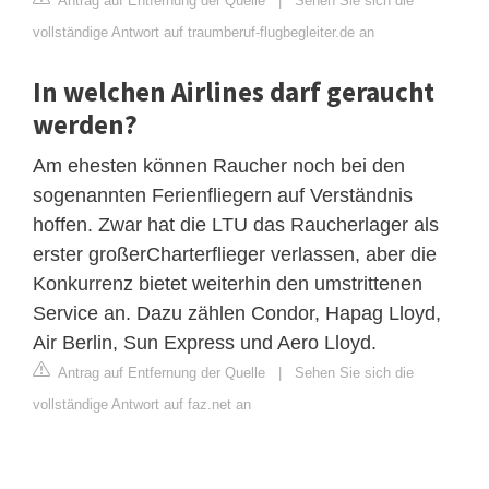
Antrag auf Entfernung der Quelle
|
Sehen Sie sich die
vollständige Antwort auf traumberuf-flugbegleiter.de an
In welchen Airlines darf geraucht
werden?
Am ehesten können Raucher noch bei den
sogenannten Ferienfliegern auf Verständnis
hoffen. Zwar hat die LTU das Raucherlager als
erster großerCharterflieger verlassen, aber die
Konkurrenz bietet weiterhin den umstrittenen
Service an. Dazu zählen Condor, Hapag Lloyd,
Air Berlin, Sun Express und Aero Lloyd.
Antrag auf Entfernung der Quelle
|
Sehen Sie sich die
vollständige Antwort auf faz.net an