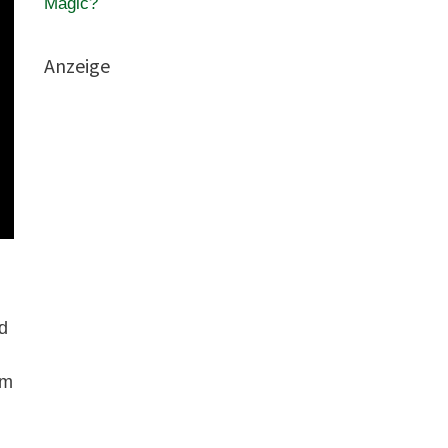
Magic?
Anzeige
d
em