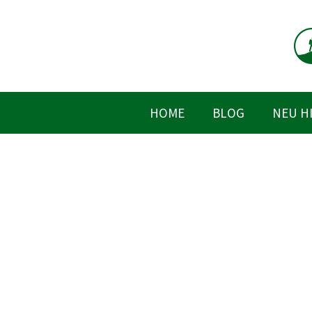
Zum
Inhalt
springen
HOME
BLOG
NEU H