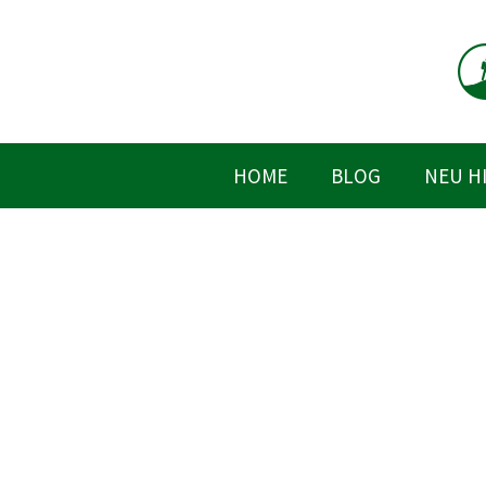
Zum
Inhalt
springen
HOME
BLOG
NEU H