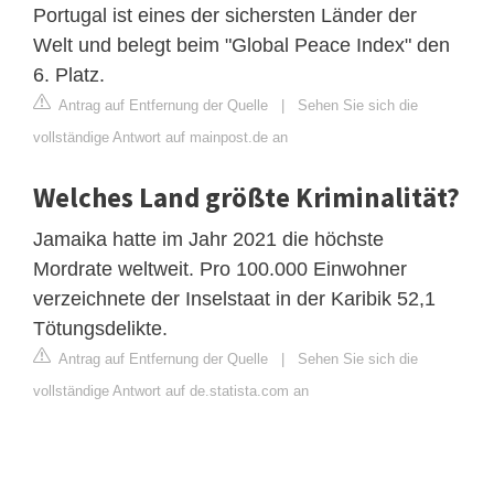
Portugal ist eines der sichersten Länder der
Welt und belegt beim "Global Peace Index" den
6. Platz.
Antrag auf Entfernung der Quelle
|
Sehen Sie sich die
vollständige Antwort auf mainpost.de an
Welches Land größte Kriminalität?
Jamaika hatte im Jahr 2021 die höchste
Mordrate weltweit. Pro 100.000 Einwohner
verzeichnete der Inselstaat in der Karibik 52,1
Tötungsdelikte.
Antrag auf Entfernung der Quelle
|
Sehen Sie sich die
vollständige Antwort auf de.statista.com an