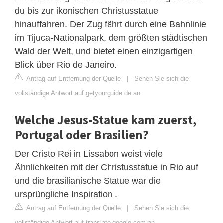
du bis zur ikonischen Christusstatue
hinauffahren. Der Zug fährt durch eine Bahnlinie
im Tijuca-Nationalpark, dem größten städtischen
Wald der Welt, und bietet einen einzigartigen
Blick über Rio de Janeiro.
Antrag auf Entfernung der Quelle
|
Sehen Sie sich die
vollständige Antwort auf getyourguide.de an
Welche Jesus-Statue kam zuerst,
Portugal oder Brasilien?
Der Cristo Rei in Lissabon weist viele
Ähnlichkeiten mit der Christusstatue in Rio auf
und die brasilianische Statue war die
ursprüngliche Inspiration .
Antrag auf Entfernung der Quelle
|
Sehen Sie sich die
vollständige Antwort auf translate.google.com an