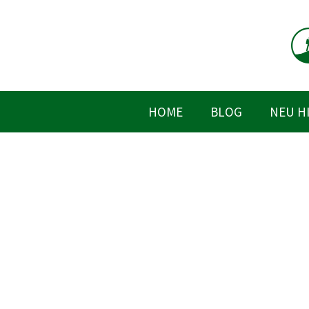
Zum
Inhalt
springen
HOME
BLOG
NEU H