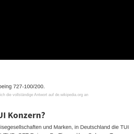
oeing 727-100/200.
ch die vollständige Antwort auf de.wikipedia.org an
UI Konzern?
eisegesellschaften und Marken, in Deutschland die TUI