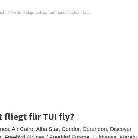
ich die vollständige Antwort auf hessenschau.de an
fliegt für TUI fly?
ines, Air Cairo, Alba Star, Condor, Corendon, Discover
pt, Freebird Airlines / Freebird Europe, Lufthansa, Marabu