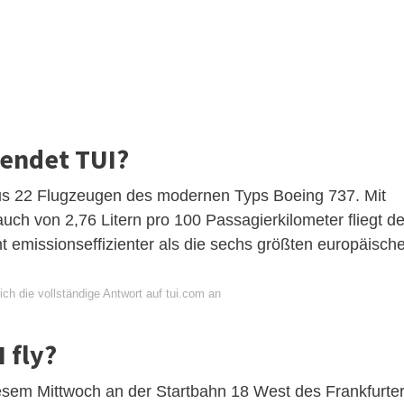
endet TUI?
y aus 22 Flugzeugen des modernen Typs Boeing 737. Mit
uch von 2,76 Litern pro 100 Passagierkilometer fliegt de
nt emissionseffizienter als die sechs größten europäisch
ch die vollständige Antwort auf tui.com an
 fly?
iesem Mittwoch an der Startbahn 18 West des Frankfurte