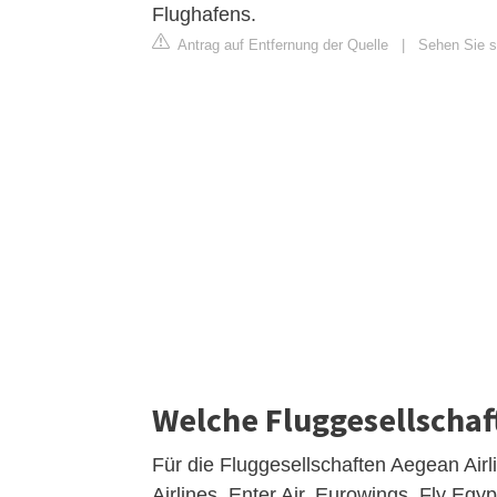
Flughafens.
Antrag auf Entfernung der Quelle
|
Sehen Sie s
Welche Fluggesellschaft 
Für die Fluggesellschaften Aegean Airl
Airlines, Enter Air, Eurowings, Fly Egy