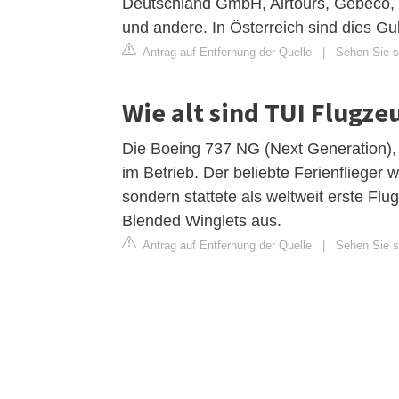
Deutschland GmbH, Airtours, Gebeco,
und andere. In Österreich sind dies Gul
Antrag auf Entfernung der Quelle
|
Sehen Sie si
Wie alt sind TUI Flugze
Die Boeing 737 NG (Next Generation), z
im Betrieb. Der beliebte Ferienflieger 
sondern stattete als weltweit erste Fl
Blended Winglets aus.
Antrag auf Entfernung der Quelle
|
Sehen Sie si