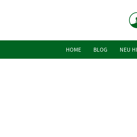
Zum
Inhalt
springen
HOME
BLOG
NEU H