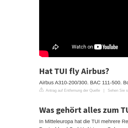
Hat TUI fly Airbus?
Airbus A310-200/300. BAC 111-500. B
Antrag auf Entfernung der Quelle
|
Sehen Sie si
Was gehört alles zum T
In Mitteleuropa hat die TUI mehrere R