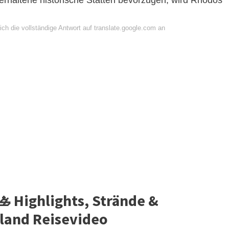
erhaltene historische Stätten bevorzugen, wird Rhodos
ch die vollständige Antwort auf translate.google.com an
 Highlights, Strände &
land Reisevideo