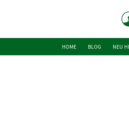
Zum
Inhalt
springen
HOME
BLOG
NEU H