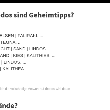
odos sind Geheimtipps?
LSEN | FALIRAKI. ...
TEGNA. ...
CHT | SAND | LINDOS. ...
D | KIES | KALITHIES. ...
| LINDOS. ...
 KALITHEA. ...
ch die vollständige Antwort auf rhodos-wiki.de an
rände?