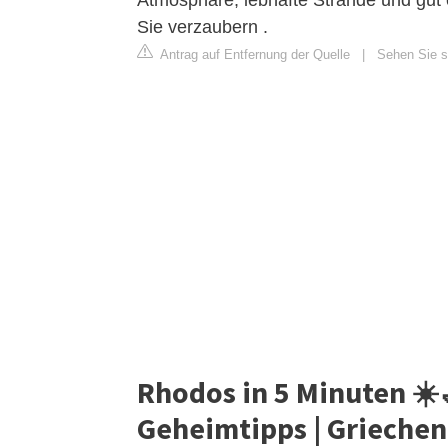
Atmosphäre, lebhafte Strände und gut 
Sie verzaubern .
Antrag auf Entfernung der Quelle
|
Sehen Sie si
Rhodos in 5 Minuten ☀️
Geheimtipps | Griechen