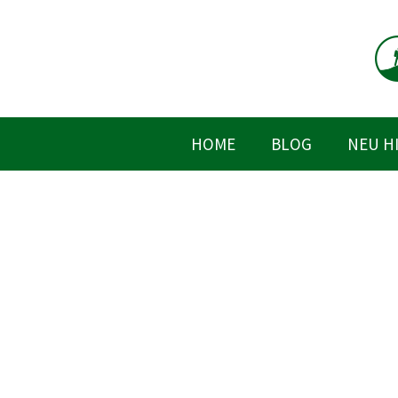
Zum
Inhalt
springen
HOME
BLOG
NEU H