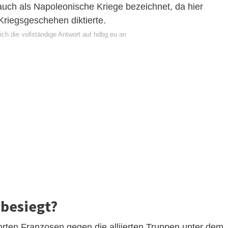
uch als Napoleonische Kriege bezeichnet, da hier
riegsgeschehen diktierte.
ch die vollständige Antwort auf hdbg.eu an
 besiegt?
rten Franzosen gegen die alliierten Truppen unter dem