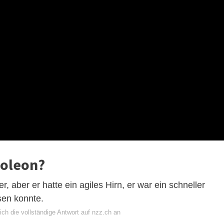
poleon?
r, aber er hatte ein agiles Hirn, er war ein schneller
ssen konnte.
ch die vollständige Antwort auf nzz.ch an