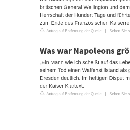
britischen General Wellington und de
Herrschaft der Hundert Tage und führt
zum Ende des Französischen Kaiserre
Antrag auf Entfernung der Quelle
|
Sehen Sie si
Was war Napoleons grö
„Ein Mann wie ich scheißt auf das Leb
seinem Tod einen Waffenstillstand als
Dresden deutlich. Im heftigen Disput 
der Kaiser Klartext.
Antrag auf Entfernung der Quelle
|
Sehen Sie si