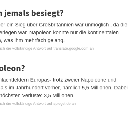
n jemals besiegt?
er ein Sieg über Großbritannien war unmöglich , da die
rlegen war. Napoleon konnte nur die kontinentalen
, was ihm mehrfach gelang.
ch die vollständige Antwort auf translate.google.com an
poleon?
hlachtfeldern Europas- trotz zweier Napoleone und
ls im Jahrhundert vorher, nämlich 5,5 Millionen. Dabei
höchsten Verluste: 3,5 Millionen.
ch die vollständige Antwort auf spiegel.de an