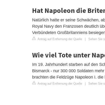
Hat Napoleon die Brite
Natürlich hatte er seine Schwächen, ab
Royal Navy den Franzosen deutlich übe
Verbündeten Großbritanniens besiegen
Antrag auf Entfernung der Quelle
|
Sehen Sie si
Wie viel Tote unter Na
Im 19. Jahrhundert starben auf den Sc
Bismarck - nur 300 000 Soldaten mehr a
brachten die Feldzüge Napoleon I. die 
Antrag auf Entfernung der Quelle
|
Sehen Sie si