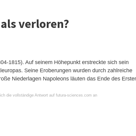
als verloren?
804-1815). Auf seinem Höhepunkt erstreckte sich sein
aleuropas. Seine Eroberungen wurden durch zahlreiche
i große Niederlagen Napoleons läuten das Ende des Erste
ich die vollständige Antwort auf futura-sciences.com an