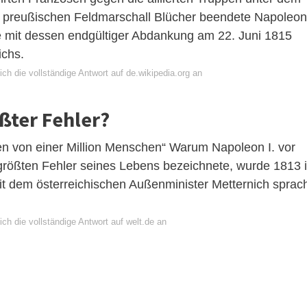
m preußischen Feldmarschall Blücher beendete Napoleo
e mit dessen endgültiger Abdankung am 22. Juni 1815
ichs.
ch die vollständige Antwort auf de.wikipedia.org an
ßter Fehler?
en von einer Million Menschen“ Warum Napoleon I. vor
 größten Fehler seines Lebens bezeichnete, wurde 1813 
mit dem österreichischen Außenminister Metternich sprac
ch die vollständige Antwort auf welt.de an