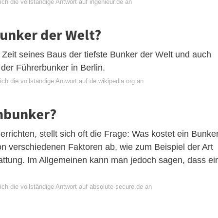
ch die vollständige Antwort auf ingenieur.de an
 Bunker der Welt?
 Zeit seines Baus der tiefste Bunker der Welt und auch
 der Führerbunker in Berlin.
ch die vollständige Antwort auf de.wikipedia.org an
ombunker?
richten, stellt sich oft die Frage: Was kostet ein Bunke
n verschiedenen Faktoren ab, wie zum Beispiel der Art
attung. Im Allgemeinen kann man jedoch sagen, dass ei
ch die vollständige Antwort auf absolute-secure.de an