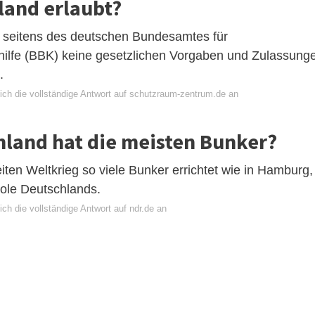
land erlaubt?
s seitens des deutschen Bundesamtes für
ilfe (BBK) keine gesetzlichen Vorgaben und Zulassung
.
ich die vollständige Antwort auf schutzraum-zentrum.de an
hland hat die meisten Bunker?
ten Weltkrieg so viele Bunker errichtet wie in Hamburg,
ole Deutschlands.
ch die vollständige Antwort auf ndr.de an