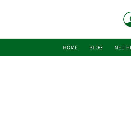
Zum
Inhalt
springen
HOME
BLOG
NEU H