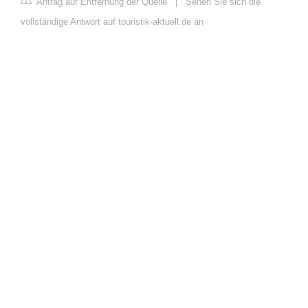
Antrag auf Entfernung der Quelle
|
Sehen Sie sich die
vollständige Antwort auf touristik-aktuell.de an