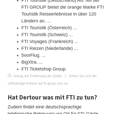
FTI Touristik (Deutschland) Als Teil der
FTI GROUP bietet die orange Marke FTI
Touristik Reiseerlebnisse in über 120
Ländern an. ...
FTI Touristik (Österreich) ...
FTI Touristik (Schweiz) ...
FTI Voyages (Frankreich) ...
FTI Reizen (Niederlande) ...
5vorFlug. ...
BigXtra. ...
FTI Ticketshop Group.
Antrag auf Entfernung der Quelle
|
Sehen Sie sich die
vollständige Antwort auf fti-group.com an
Hat Dertour was mit FTI zu tun?
Zudem findet eine deutschsprachige
telefonische Betreuung vor Ort für FTI-Gäste