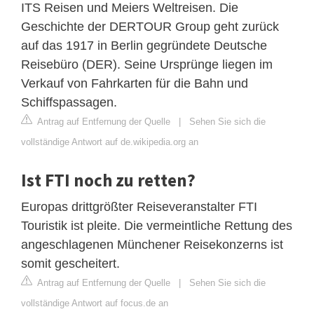
ITS Reisen und Meiers Weltreisen. Die
Geschichte der DERTOUR Group geht zurück
auf das 1917 in Berlin gegründete Deutsche
Reisebüro (DER). Seine Ursprünge liegen im
Verkauf von Fahrkarten für die Bahn und
Schiffspassagen.
Antrag auf Entfernung der Quelle
|
Sehen Sie sich die
vollständige Antwort auf de.wikipedia.org an
Ist FTI noch zu retten?
Europas drittgrößter Reiseveranstalter FTI
Touristik ist pleite. Die vermeintliche Rettung des
angeschlagenen Münchener Reisekonzerns ist
somit gescheitert.
Antrag auf Entfernung der Quelle
|
Sehen Sie sich die
vollständige Antwort auf focus.de an